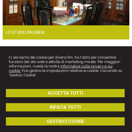
LO STUDIO PALMIERI
Ci serviamo dei cookie per diversi fini, tra l'altro per consentire
funzioni del sito web e attività di marketing mirate. Per maggiori
informazioni, riveda la nostra
informativa sulla privacy e sui
cookie.
Può gestire le impostazioni relative ai cookie, cliccando su
'Gestisci Cookie'
ACCETTA TUTTI
Studio Legale
Avv. Sabino Palmieri
RIFIUTA TUTTI
Via G. Savonarola, 15 -
Canosa di Puglia
76012
,
BT
Tel.
0883661546
GESTISCI COOKIE
© 2026 Copyright Studio Palmieri. Tutti i diritti riservati | P.IVA
04296020722 |
Gestisci Cookie
-
Sitemap
-
Privacy
-
Cookie policy
-
Credits