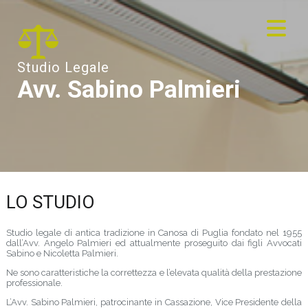
Studio Legale
Avv. Sabino Palmieri
LO STUDIO
Studio legale di antica tradizione in Canosa di Puglia fondato nel 1955
dall’Avv. Angelo Palmieri ed attualmente proseguito dai figli Avvocati
Sabino e Nicoletta Palmieri.
Ne sono caratteristiche la correttezza e l’elevata qualità della prestazione
professionale.
L’Avv. Sabino Palmieri, patrocinante in Cassazione, Vice Presidente della