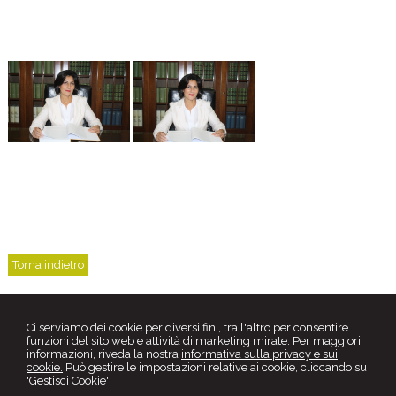
Torna indietro
Ci serviamo dei cookie per diversi fini, tra l'altro per consentire
funzioni del sito web e attività di marketing mirate. Per maggiori
informazioni, riveda la nostra
informativa sulla privacy e sui
cookie.
Può gestire le impostazioni relative ai cookie, cliccando su
'Gestisci Cookie'