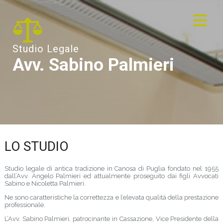
Studio Legale
Avv. Sabino Palmieri
LO STUDIO
Studio legale di antica tradizione in Canosa di Puglia fondato nel 1955
dall’Avv. Angelo Palmieri ed attualmente proseguito dai figli Avvocati
Sabino e Nicoletta Palmieri.
Ne sono caratteristiche la correttezza e l’elevata qualità della prestazione
professionale.
L’Avv. Sabino Palmieri, patrocinante in Cassazione, Vice Presidente della