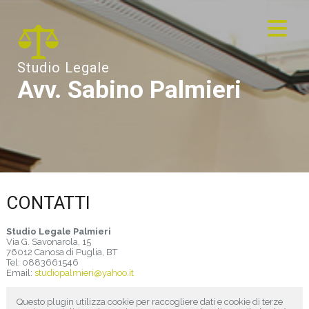
Studio Legale
Avv. Sabino Palmieri
CONTATTI
Studio Legale Palmieri
Via G. Savonarola, 15
76012
Canosa di Puglia
,
BT
Tel:
0883661546
Email:
studiopalmieri@yahoo.it
Questo plugin utilizza cookie per raccogliere dati e cookie di terze