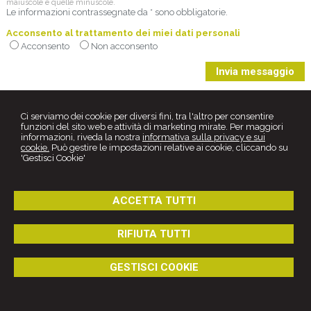
maiuscole e quelle minuscole.
Le informazioni contrassegnate da * sono obbligatorie.
Acconsento al trattamento dei miei dati personali
Acconsento
Non acconsento
Ci serviamo dei cookie per diversi fini, tra l'altro per consentire
funzioni del sito web e attività di marketing mirate. Per maggiori
informazioni, riveda la nostra
informativa sulla privacy e sui
cookie.
Può gestire le impostazioni relative ai cookie, cliccando su
'Gestisci Cookie'
ACCETTA TUTTI
Studio Legale
Avv. Sabino Palmieri
RIFIUTA TUTTI
Via G. Savonarola, 15 -
Canosa di Puglia
76012
,
BT
Tel.
0883661546
GESTISCI COOKIE
© 2026 Copyright Studio Palmieri. Tutti i diritti riservati | P.IVA
04296020722 |
Gestisci Cookie
-
Sitemap
-
Privacy
-
Cookie policy
-
Credits