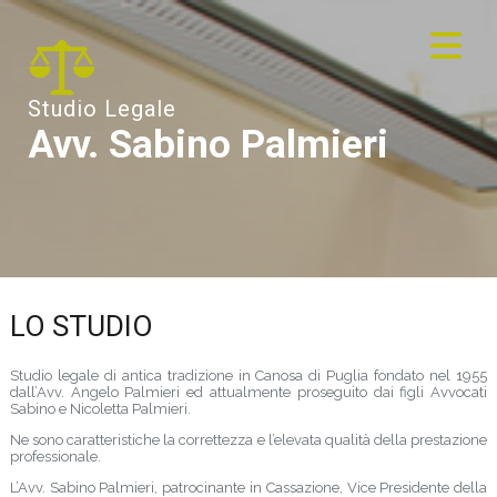
Studio Legale
Avv. Sabino Palmieri
LO STUDIO
Studio legale di antica tradizione in Canosa di Puglia fondato nel 1955
dall’Avv. Angelo Palmieri ed attualmente proseguito dai figli Avvocati
Sabino e Nicoletta Palmieri.
Ne sono caratteristiche la correttezza e l’elevata qualità della prestazione
professionale.
L’Avv. Sabino Palmieri, patrocinante in Cassazione, Vice Presidente della