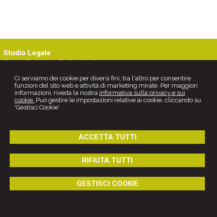
Studio Legale
Avv. Sabino Palmieri
Via G. Savonarola, 15 -
Canosa di Puglia
76012
,
BT
Ci serviamo dei cookie per diversi fini, tra l'altro per consentire
Tel.
0883661546
funzioni del sito web e attività di marketing mirate. Per maggiori
© 2026 Copyright Studio Palmieri. Tutti i diritti riservati | P.IVA
informazioni, riveda la nostra
informativa sulla privacy e sui
04296020722 |
Gestisci Cookie
-
Sitemap
-
Privacy
-
Cookie policy
-
cookie.
Può gestire le impostazioni relative ai cookie, cliccando su
Credits
'Gestisci Cookie'
ACCETTA TUTTI
RIFIUTA TUTTI
GESTISCI COOKIE