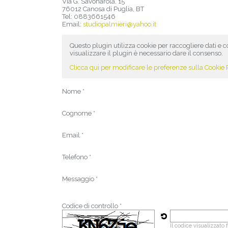
Via G. Savonarola, 15
76012
Canosa di Puglia
,
BT
Tel:
0883661546
Email:
studiopalmieri@yahoo.it
Questo plugin utilizza cookie per raccogliere dati e c
visualizzare il plugin è necessario dare il consenso.
Clicca qui per modificare le preferenze sulla Cookie 
Nome *
Cognome *
Email *
Telefono *
Messaggio *
Codice di controllo *
Il codice visualizzato 