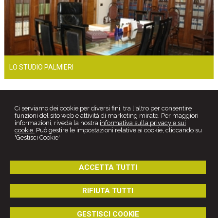
LO STUDIO PALMIERI
Ci serviamo dei cookie per diversi fini, tra l'altro per consentire
funzioni del sito web e attività di marketing mirate. Per maggiori
informazioni, riveda la nostra
informativa sulla privacy e sui
cookie.
Può gestire le impostazioni relative ai cookie, cliccando su
'Gestisci Cookie'
ACCETTA TUTTI
Studio Legale
Avv. Sabino Palmieri
RIFIUTA TUTTI
Via G. Savonarola, 15 -
Canosa di Puglia
76012
,
BT
Tel.
0883661546
GESTISCI COOKIE
© 2026 Copyright Studio Palmieri. Tutti i diritti riservati | P.IVA