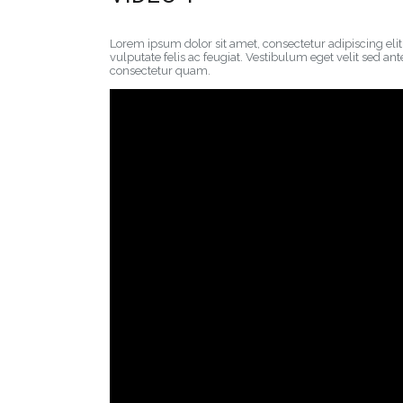
Lorem ipsum dolor sit amet, consectetur adipiscing elit. 
vulputate felis ac feugiat. Vestibulum eget velit sed an
consectetur quam.