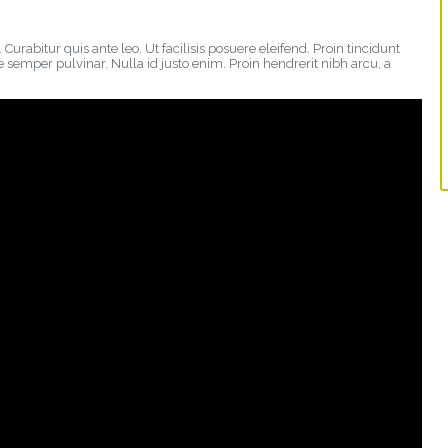
Curabitur quis ante leo. Ut facilisis posuere eleifend. Proin tincidunt
te semper pulvinar. Nulla id justo enim. Proin hendrerit nibh arcu, a