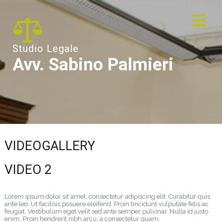
Studio Legale
Avv. Sabino Palmieri
VIDEOGALLERY
VIDEO 2
Lorem ipsum dolor sit amet, consectetur adipiscing elit. Curabitur quis
ante leo. Ut facilisis posuere eleifend. Proin tincidunt vulputate felis ac
feugiat. Vestibulum eget velit sed ante semper pulvinar. Nulla id justo
enim. Proin hendrerit nibh arcu, a consectetur quam.